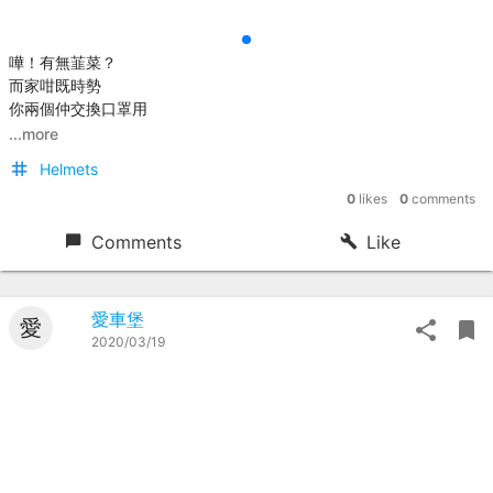
嘩！有無韮菜？
而家咁既時勢
你兩個仲交換口罩用
...more
Helmets
0
likes
0
comments
Comments
Like
愛車堡
愛
2020/03/19