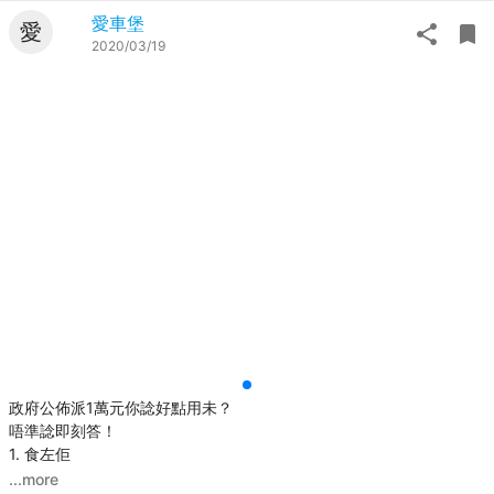
愛車堡
愛
2020/03/19
政府公佈派1萬元你諗好點用未？
唔準諗即刻答！
1. 食左佢
...more