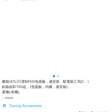
膠箱(47L)只需$950(包底板，連安裝，駁電裝工另計。)
鋁箱由$1700起，(包底板，内襯，連安裝)。
要幾L有幾L
...more
Touring Accessories