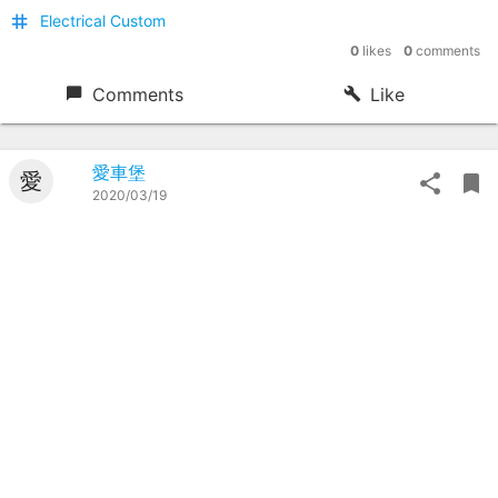
Electrical Custom
0
likes
0
comments
Comments
Like
愛車堡
愛
2020/03/19