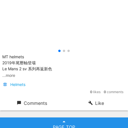
MT helmets
2019年尾壓軸登場
Le Mans 2 sv 系列再返新色
...more
Helmets
0
likes
0
comments
Comments
Like
PAGE TOP