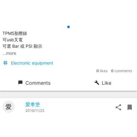
TPMS胎壓錶
可usb叉電
可選 Bar 或 PSI 顯示
...more
Electronic equipment
0
likes
0
comments
Comments
Like
愛車堡
愛
2019/11/25