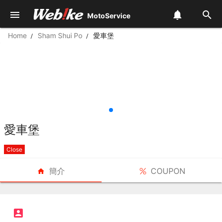
Moto
MotoService
Home
Sham Shui Po
愛車堡
愛車堡
Close
簡介
COUPON