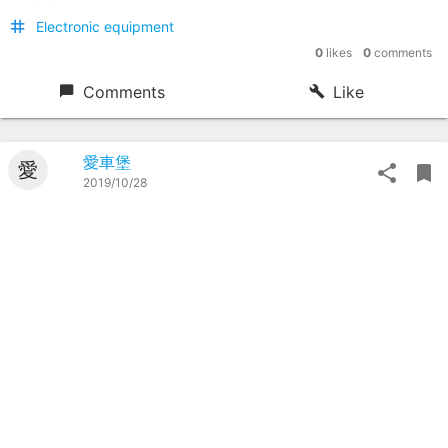
Electronic equipment
0
likes
0
comments
Comments
Like
愛車堡
愛
2019/10/28